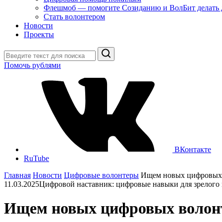
Флешмоб — помогите Созиданию и ВолБит делать 
Стать волонтером
Новости
Проекты
Поиск
Помочь рублями
ВКонтакте
RuTube
Главная
Новости
Цифровые волонтеры
Ищем новых цифровых
11.03.2025
Цифровой наставник: цифровые навыки для зрелого
Ищем новых цифровых волон