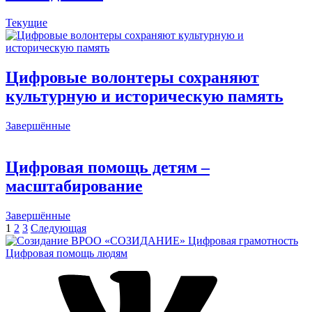
Текущие
Цифровые волонтеры сохраняют
культурную и историческую память
Завершённые
Цифровая помощь детям –
масштабирование
Завершённые
Навигация
Страница
Страница
Страница
Страница
1
2
3
Следующая
ВРОО «СОЗИДАНИЕ»
Цифровая грамотность
по
Цифровая помощь людям
записям