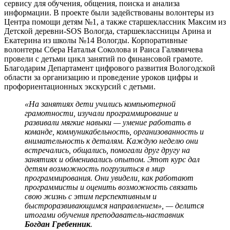
сервису для обучения, общения, поиска и анализа
информации. В проекте были задействованы волонтеры из
Центра помощи детям №1, а также старшеклассник Максим из
Детской деревни-SOS Вологда, старшеклассницы Арина и
Екатерина из школы №14 Вологды. Корпоративные
волонтеры Сбера Наталья Соколова и Раиса Галямичева
провели с детьми цикл занятий по финансовой грамоте.
Благодарим Департамент цифрового развития Вологодской
области за организацию и проведение уроков цифры и
профориентационных экскурсий с детьми.
«На занятиях дети учились компьютерной
грамотности, изучали программирование и
развивали мягкие навыки — умение работать в
команде, коммуникабельность, организованность и
внимательность к деталям. Каждую неделю они
встречались, общались, помогали друг другу на
занятиях и обменивались опытом. Этот курс дал
детям возможность погрузиться в мир
программирования. Они увидели, как работают
программисты и оценить возможность связать
свою жизнь с этим перспективным и
быстроразвивающимся направлением», — делится
итогами обучения преподаватель-наставник
Богдан Гребенник
.