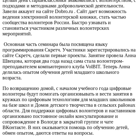
Целый день старшеклассники знакомились с волонтерством, с
подходами и методиками добровольческой деятельности.
Завели аккаунт на сайте Dobro.ru . Сайт дает возможность
ведения электронной волонтерской книжки, стать частью
сообщества волонтеров России. Быстро узнавать и
становиться участником различных волонтерских
мероприятий.
Основная часть семинара была посвящена языку
программирования Скретч. Участники зарегистрировались на
сайте Скретч, сделали первые проекты. Занятие провела Анна
Швецова, которая два года назад сама стала волонтером-
преподавателем компьютерного клуба VolBIT. Теперь Анна
делилась опытом обучения детей младшего школьного
возраста.
По возвращению домой, с началом учебного года цифровые
волонтеры будут помогать организовывать и вести занятия в
кружках по цифровым технологиям для младших школьников
на базе школ и Домов детского творчества в сельских районах
области. Для поддержки цифровых волонтеров и наставников
организовано постоянное онлайн консультирование и
сопровождение в Вологде в закрытой группе и чате
ВКонтакте. В них оказывается помощь по обучению детей,
обмен опытом, даются ответы на вопросы.