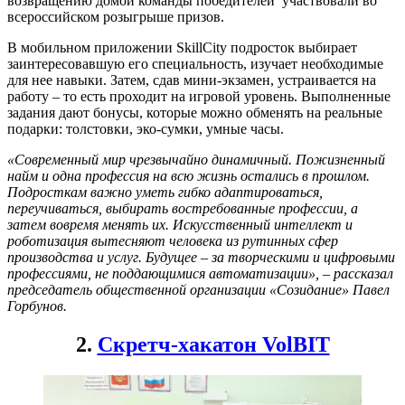
возвращению домой команды победителей участвовали во
всероссийском розыгрыше призов.
В мобильном приложении SkillCity подросток выбирает
заинтересовавшую его специальность, изучает необходимые
для нее навыки. Затем, сдав мини-экзамен, устраивается на
работу – то есть проходит на игровой уровень. Выполненные
задания дают бонусы, которые можно обменять на реальные
подарки: толстовки, эко-сумки, умные часы.
«Современный мир чрезвычайно динамичный. Пожизненный
найм и одна профессия на всю жизнь остались в прошлом.
Подросткам важно уметь гибко адаптироваться,
переучиваться, выбирать востребованные профессии, а
затем вовремя менять их. Искусственный интеллект и
роботизация вытесняют человека из рутинных сфер
производства и услуг. Будущее – за творческими и цифровыми
профессиями, не поддающимися автоматизации», – рассказал
председатель общественной организации «Созидание» Павел
Горбунов.
2.
Скретч-хакатон VolBIT