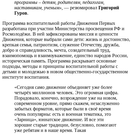
программы – детям, родителям, педагогам,
наставникам, ученым»,
— резюмировал
Григорий
Гуров
.
Программа воспитательной работы Движения Первых
разработана при участии Министерства просвещения РФ и
Росмолодёжи. В ней зафиксированы миссия и ценности
Движения, которые выбрали сами дети: жизнь и достоинство,
крепкая семья, патриотизм, служение Отечеству, дружба,
добро и справедливость, мечта, созидательный труд,
взаимопомощь и взаимоуважение, единство народов России,
историческая память. Программа раскрывает основные
подходы, методы и принципы воспитательной работы с
детьми и молодежью в новом общественно-государственном
институте воспитания.
«Сегодня само движение объединяет уже более
четырёх миллионов человек. Это огромная цифра.
Порадовало, конечно, возрождение уже на новом,
современном уровне, прямо скажем, незаслуженно
забытых форматов, которые были в своё время
очень популярны: есть и военная тематика, это
«Зарница», юннатское движение. И все эти
хорошие старые традиции, безусловно, помогают
уже ребятам и в наше время. Такая