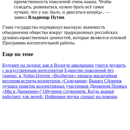
преемственность поколений очень важна. Чтобы
созидать, развиваться, нужно брать всё самое
лучшее, что у нас было, и двигаться вперёд», —
заявил
Владимир Путин
.
Глава государства подчеркнул высокую значимость
объединения общества вокруг традиционных российских
духовно-нравственных ценностей, которые являются основой
Программы воспитательной работы.
Еще по теме
Будущее на ладони: как в Вологде школьники учатся дружить
с искусственным интеллектом
Единство поколений без
границ: в Добро.Центре «Волбитик» прошла масштабная
весенняя встреча волонтеров «Созидания»
Вышел Сборник
лучших практик коллективных участников Движения Первых
«Мы в Движении»!
Обучение служением. Когда знания
работают для людей.
Цифровые внуки спешат на помощь