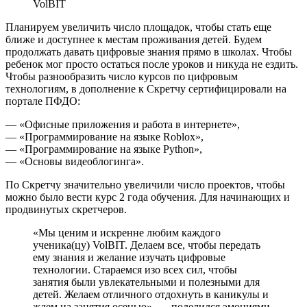
VolBIT
Планируем увеличить число площадок, чтобы стать еще
ближе и доступнее к местам проживания детей. Будем
продолжать давать цифровые знания прямо в школах. Чтобы
ребенок мог просто остаться после уроков и никуда не ездить.
Чтобы разнообразить число курсов по цифровым
технологиям, в дополнение к Скретчу сертифицировали на
портале ПФДО:
— «Офисные приложения и работа в интернете»,
— «Программирование на языке Roblox»,
— «Программирование на языке Python»,
— «Основы видеоблогинга».
По Скретчу значительно увеличили число проектов, чтобы
можно было вести курс 2 года обучения. Для начинающих и
продвинутых скретчеров.
«Мы ценим и искренне любим каждого
ученика(цу) VolBIT. Делаем все, чтобы передать
ему знания и желание изучать цифровые
технологии. Стараемся изо всех сил, чтобы
занятия были увлекательными и полезными для
детей. Желаем отличного отдохнуть в каникулы и
ждем на занятия осенью», — поделился эмоциями