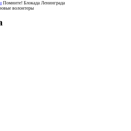
и
Помните! Блокада Ленинграда
ровые волонтеры
а