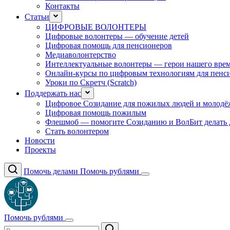
Контакты
Статьи
ЦИФРОВЫЕ ВОЛОНТЕРЫ
Цифровые волонтеры — обучение детей
Цифровая помощь для пенсионеров
Медиаволонтерство
Интеллектуальные волонтеры — герои нашего вре
Онлайн-курсы по цифровым технологиям для пенс
Уроки по Скретч (Scratch)
Поддержать нас
Цифровое Созидание для пожилых людей и молодё
Цифровая помощь пожилым
Флешмоб — помогите Созиданию и ВолБит делать 
Стать волонтером
Новости
Проекты
Помочь делами
Помочь рублями
Помочь рублями
Поиск