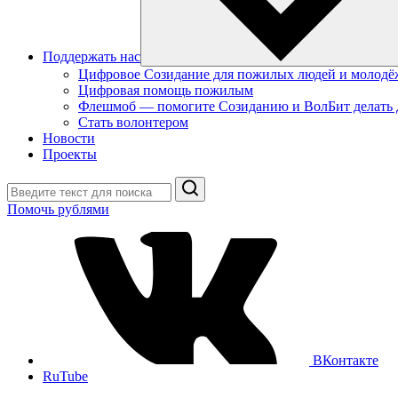
Поддержать нас
Цифровое Созидание для пожилых людей и молодё
Цифровая помощь пожилым
Флешмоб — помогите Созиданию и ВолБит делать 
Стать волонтером
Новости
Проекты
Поиск
Помочь рублями
ВКонтакте
RuTube