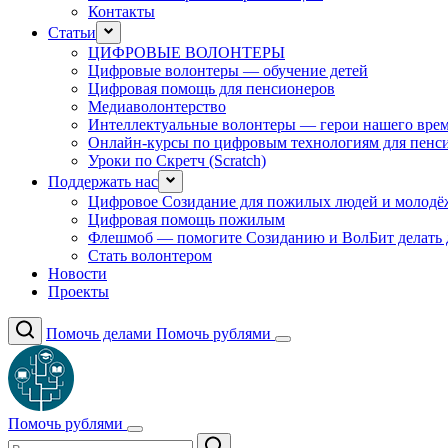
Контакты
Статьи
ЦИФРОВЫЕ ВОЛОНТЕРЫ
Цифровые волонтеры — обучение детей
Цифровая помощь для пенсионеров
Медиаволонтерство
Интеллектуальные волонтеры — герои нашего вре
Онлайн-курсы по цифровым технологиям для пенс
Уроки по Скретч (Scratch)
Поддержать нас
Цифровое Созидание для пожилых людей и молодё
Цифровая помощь пожилым
Флешмоб — помогите Созиданию и ВолБит делать 
Стать волонтером
Новости
Проекты
Помочь делами
Помочь рублями
Помочь рублями
Поиск