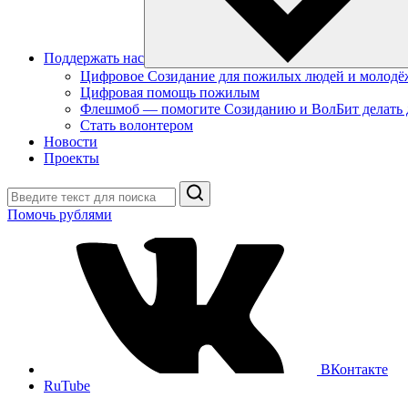
Поддержать нас
Цифровое Созидание для пожилых людей и молодё
Цифровая помощь пожилым
Флешмоб — помогите Созиданию и ВолБит делать 
Стать волонтером
Новости
Проекты
Поиск
Помочь рублями
ВКонтакте
RuTube