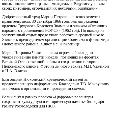
юным поколением страны – молодежью. Радуемся успехам
своих питомцев, огорчаемся их неудачами, ошибками».
Добросовестный труд Марии Петровны высоко отмечен
правительством. 30 сентября 1966 года она награждена
орденом Трудового Красного Знамени и значком «Отличник
народного просвещения РСФСР» (1962 год). По выходе на
заслуженный отдых продолжала работать в средней школе.
Являлась председателем организации Советского фонда мира
Нюксенского района. Живет в с. Нюксенице.
Мария Петровна Чежина внесла огромный вклад по
увековечиванию памяти нюксян, погибших на фронтах
Великой Отечественной войны и сохранению истории
Нюксенского района. Фото из личного архива М.П. Чежиной
и Н.А. Власова.
Благодарим Нюксенский краеведческий музей за
предоставленную информацию. Благодарим Т.В. Мокрушину
за помощь в организации и проведении съемок.
Ролик снят в рамках проекта «Цифровые волонтеры
сохраняют культурную и историческую память» благодаря
гранту Росмолодёжи для НКО.