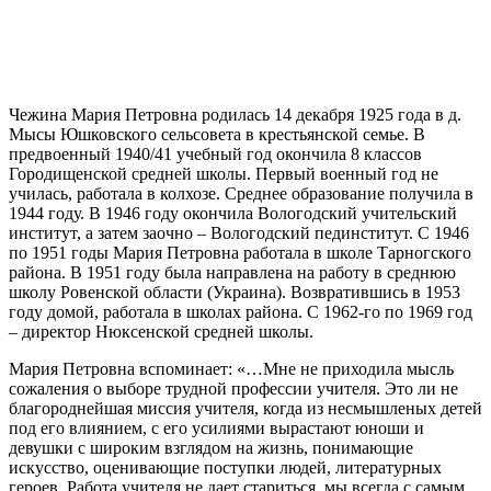
Чежина Мария Петровна родилась 14 декабря 1925 года в д.
Мысы Юшковского сельсовета в крестьянской семье. В
предвоенный 1940/41 учебный год окончила 8 классов
Городищенской средней школы. Первый военный год не
училась, работала в колхозе. Среднее образование получила в
1944 году. В 1946 году окончила Вологодский учительский
институт, а затем заочно – Вологодский пединститут. С 1946
по 1951 годы Мария Петровна работала в школе Тарногского
района. В 1951 году была направлена на работу в среднюю
школу Ровенской области (Украина). Возвратившись в 1953
году домой, работала в школах района. С 1962-го по 1969 год
– директор Нюксенской средней школы.
Мария Петровна вспоминает: «…Мне не приходила мысль
сожаления о выборе трудной профессии учителя. Это ли не
благороднейшая миссия учителя, когда из несмышленых детей
под его влиянием, с его усилиями вырастают юноши и
девушки с широким взглядом на жизнь, понимающие
искусство, оценивающие поступки людей, литературных
героев. Работа учителя не дает стариться, мы всегда с самым